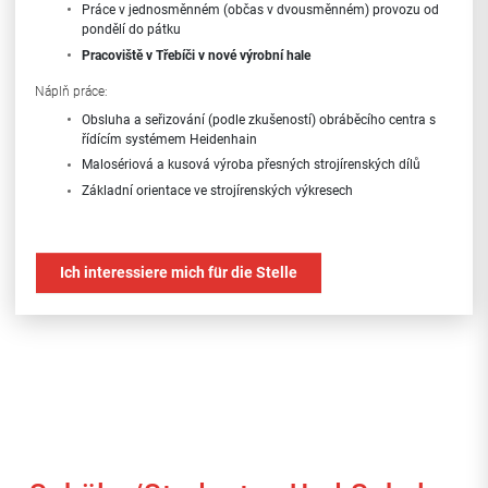
Práce v jednosměnném (občas v dvousměnném) provozu od
pondělí do pátku
Pracoviště
v Třebíči v nové výrobní hale
Náplň práce:
Obsluha a seřizování (podle zkušeností) obráběcího centra s
řídícím systémem Heidenhain
Malosériová a kusová výroba přesných strojírenských dílů
Základní orientace ve strojírenských výkresech
Požadavky:
Předchozí zkušenost alespoň s výměnou dílů na obráběcích
Ich interessiere mich für die Stelle
strojích
Ochota učit se novým věcem
Samostatnost, zodpovědnost, spolehlivost
Kontaktní údaje:
telefon: +420 724 175 532
e-mail: m.nekuda@hiatus.cz