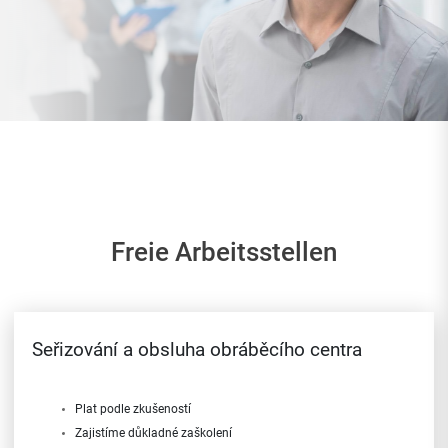
Freie Arbeitsstellen
Seřizování a obsluha obráběcího centra
Plat podle zkušeností
Zajistíme důkladné zaškolení